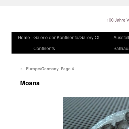
100 Jahre V
Home
Galerie der Kontinente/Gallery Of
Ausstel
Continents
Ballhau
←
Europe/Germany, Page 4
Moana
Von
admin_2
Publiziert
13. September 2011
Die gesamte Größe beträgt
600 × 434
Pixel