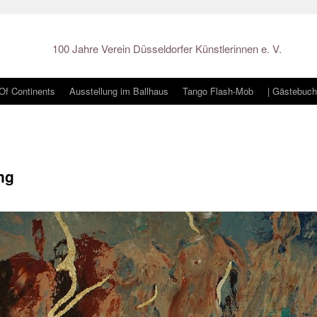
100 Jahre Verein Düsseldorfer Künstlerinnen e. V.
 Of Continents
Ausstellung im Ballhaus
Tango Flash-Mob
| Gästebuch
ng